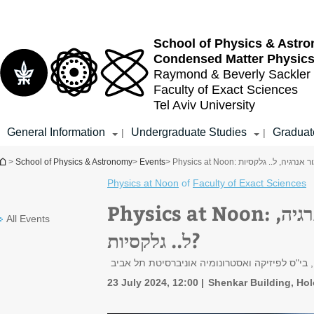
Top
Main
menu
Content
School of Physics & Astr
Condensed Matter Physic
Raymond & Beverly Sackler
Faculty of Exact Sciences
Tel Aviv University
General Information
Undergraduate Studies
Graduat
|
|
You are here
>
School of Physics & Astronomy
>
Events
Physics at Noon
of
Faculty of Exact Sciences
Physics at Noon: איך מגיעים משימור מסה, שימור תנע ושימור אנרגיה,
All Events
ל.. גלקסיות?
, בי"ס לפיזיקה ואסטרונומיה אוניברסיטת תל אביב
23 July 2024, 12:00
Shenkar Building, Hol